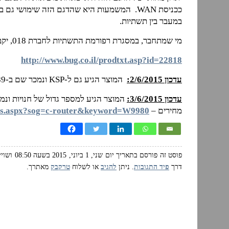
במעבר בין תשתיות.
מי שמתחבר, במסגרת רפורמת התשתיות לחברת 018, יקבל קופון המאפשר לו לרכוש את הדגם הזה ב-280 שקל.
http://www.bug.co.il/prodtxt.asp?id=22818
עדכון 2/6/2015:
המוצר הגיע גם ל-KSP ונמכר שם ב-389 שקל –
עדכון 3/6/2015:
המוצר הגיע למספר גדול של חנויות ונמ
מחירים –
dels.aspx?sog=c-router&keyword=W9980
פוסט זה פורסם בתאריך יום שני, 1 ביוני, 2015 בשעה 08:50 ושוייך לנושאים:
דרך
פיד התגובות
. ניתן
להגיב
או לשלוח
טרקבק
מאתרך.