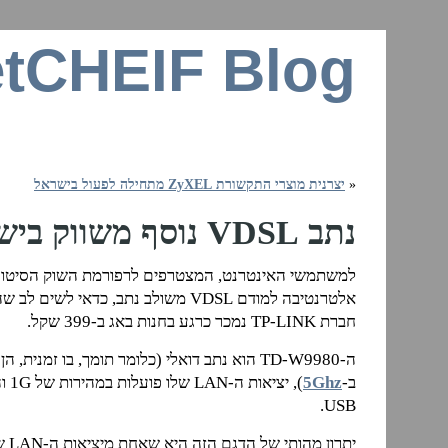
tCHEIF Blog
זרקור על רשתות ביתיות, חיבור לאינטרנ
«
יצרנית מוצרי התקשורת ZyXEL מתחילה לפעול בישראל
נתב VDSL נוסף משווק בישראל
למשתמשי האינטרנט, המצטרפים לרפורמת השוק הסיטונ
אלטרנטיבה למודם VDSL משולב נתב, כדאי לשים לב שה-
חברת TP-LINK נמכר כרגע בחנות באג ב-399 שקל.
ב-
5Ghz
), יצ
USB.
יתרון