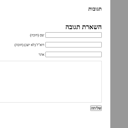
תגובות
השארת תגובה
שם (חובה)
דוא"ל (לא יוצג) (חובה)
אתר