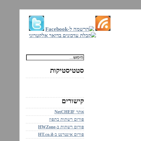
ם
סטטיסטיקות
קישורים
אתר NetCHEIF
פורום רשתות בתפוז
פורום רשתות ב-HWZone
פורום אינטרנט ב-HT.co.il