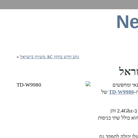
Ne
ט, תקשורת סלולרית, חומרה, תוכנה וכל מה שבינה
נתב חדש בתקן AC משווק בישראל
»
אי ומחפשים
TD-W9980
של
ה-TD-W9980 הוא נתב דואלי (כלומר תומך, בו זמנית, הן ב-2.4Ghz והן
יאות ה-LAN שלו פועלות במהירות של 1G והוא כולל שתי כניסות
 מהותי של הדגם הזה היא שאחת מיציאות ה-LAN שלו יכולה לתפקד גם