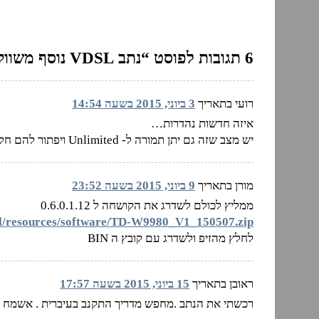
6 תגובות לפוסט “נתב VDSL נוסף משווק בישראל”
רועי בתאריך
3 ביוני, 2015 בשעה 14:54
איזה חדשות נהדרות…
יש מצב שזה גם יתן תמורה ל- Unlimited ויפתור להם חלק מהבעיות עם לקוחות.
מורן בתאריך
9 ביוני, 2015 בשעה 23:52
ממליץ לכולם לשדרג את הקושחה ל 0.6.0.1.12
o.il/resources/software/TD-W9980_V1_150507.zip
לחלץ מהזיפ ולשדרג עם קובץ ה BIN
ראובן בתאריך
15 ביוני, 2015 בשעה 17:57
רכשתי את הנתב .מחפש מדריך התקנב בעיברית . אשמח לע