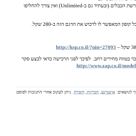
ככניסת WAN. המשמעות היא שהדגם הזה שימושי גם ברשת הכבלים (ובעתיד גם ב-Unlimited) ואין צורך להחליפו
http://ksp.co.il/?uin=27093
כר בטווח מחירים רחב. לפיכך לפני הרכישה כדאי לבצע סקר
http://www.zap.co.il/mo
אינטרנט
,
הכרזות
,
חומרה
. ניתן לעקוב אחרי התגובות לפוסט