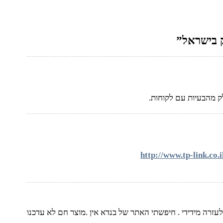
http://www.tp-link.c
זרה מידידי . חיפשתי האתר של בנדא אין .מוצר חם לא עדכנו