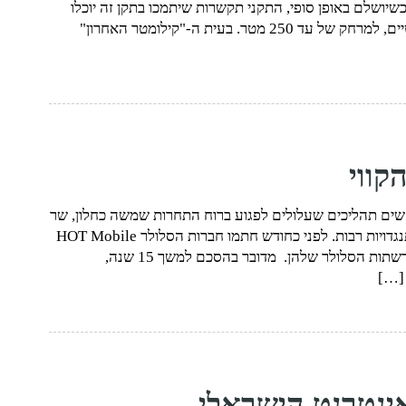
U) על השלמת השלב הראשון באישור תקן G.fast. כשיושלם באופן סופי, התקני תקשרות שיתמכו בתקן זה יוכלו
להעביר מידע במהירות של 1Gbps על קווי טלפון סטנדרטיים, למרחק של עד 250 מטר. בעית ה-"קילומטר האחרון"
קווי
ם תהליכים שעלולים לפגוע ברוח התחרות שמשה כחלון, שר
התקשורת הקודם, הצליח לבסס אחרי מאבקים קשים והתנגדויות רבות. לפני כחודש חתמו חברות הסלולר HOT Mobile
ופרטנר על הסכם ראשון מסוגו בישראל, לשיתוף תשתית רשתות הסלולר שלהן. מדובר בהסכם למשך 15 שנה,
 […]
ינטרנט הישראלי