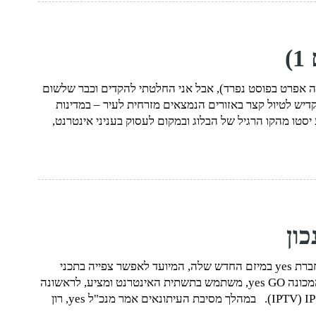
)
וע תתחיל בלאס וגאס תערוכת CES 2014 (עליה אפרט בפוסט נפרד), אבל אני החלטתי להקדים וכבר שלשום
יש לטיול קצר באזורים הנמצאים מזרחית לעיר – במדינות
יסטו מהקו הרגיל של הבלוג ובמקום לעסוק בעניני אינטרנט,
לא פחות משנתיים של עבודה ו-50 מיליון שקל השקיעה חברת yes במיזם החדש שלה, המיועד לאפשר צפייה בתכני
הוידאו וה-VOD של החברה במכשירים ניידים. השירות, המכונה yes GO, משתמש בתשתית האינטרנט ומציע, לראשונה
בישראל, שירות טלוויזיה מסחרי רחב המבוסס על תשתית IP ‏(IPTV). במהלך מסיבת העיתונאים אמר מנכ"ל yes, רון