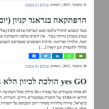
31 בדצמבר, 2013
| נושאים:
טיולים
|
2 תגובות
הרפתקאה בגראנד קניון (יום 1
בעוד כשב
בערב (שבת) נחתתי בעיר. את הימים שלפני התערוכה אקד
יוטה, קולורדו ואריזונה. מרבית הפוסטים שאפרסם השבוע 
סלולר ולקשורת הם יתארו […]
30 בדצמבר, 2013
| נושאים:
טיולים
|
4 תגובות
yes GO הולכת לכיוון הלא נכון
אילון, כי שלוש סיבות […]