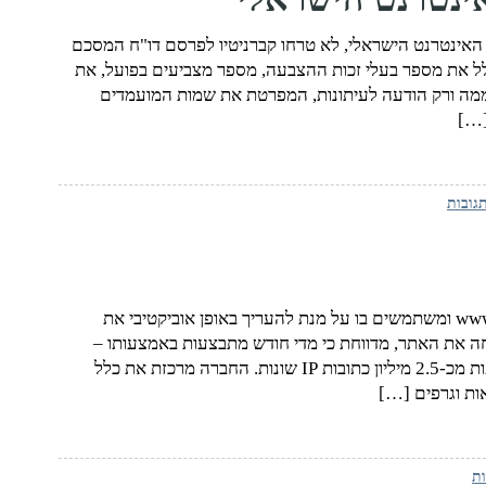
 האינטרנט הישראלי, לא טרחו קברניטיו לפרסם דו"ח המסכם
ולל את מספר בעלי זכות ההצבעה, מספר מצביעים בפועל, את
דממה ורק הודעה לעיתונות, המפרטת את שמות המועמדים
[…]
אני מניח שרבים מכם מכירים את האתר www.speedtest.net ומשתמשים בו על מנת להעריך באופן אוביקטיבי את
נטרנט שלכם. חברת Ookla, אשר פיתחה את האתר, מדווחת כי מדי חודש מתבצעות באמצעותו –
בישראל בלבד – למעלה מ-8 מיליון בדיקות מהירות המגיעות מכ-2.5 מיליון כתובות IP שונות. החברה מרכזת את כלל
ות