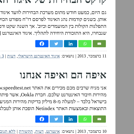
גם היום, כמעט חודש מתום מערכת הבחירות לוועד איגוד
אותן. בשנים קודמות נהג האיגוד לפרסם דו"ח מפורט הכ
התפלגות הקולות בין המועמדים וכיוב'. אך השנה שקט ו
שנבחרו, היא התזכורת היחידה לתהליך. איגוד האינטרנט 
11 בדצמבר, 2013
| נושאים:
איגוד האינטרנט הישראלי
,
דעות
|
3 תגובות
איפה הם ואיפה אנחנו
מהירות חיבור האי
התוצאות ובאמצעות האתר Netindex הופכת אותן לטבלאות וגרפים […]
10 בדצמבר, 2013
| נושאים:
אינטרנט
,
דעות
,
תקשורת
|
ללא תגוב