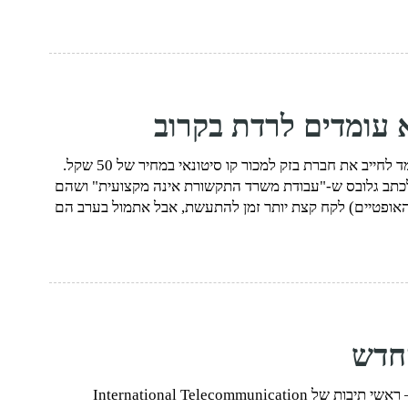
 עומדים לרדת בקרוב
אתמול בבוקר פורסם ב-The Marker ששר התקשורת עומד לחייב את חברת בזק למכור קו סיטונאי במחיר של 50 שקל.
ו לכתב גלובס ש-"עבודת משרד התקשורת אינה מקצועית" ושהם
. לראשי IBC (פרויקט הסיבים האופטיים) לקח קצת יותר זמן להתעשת, אבל אתמול בערב הם
לפני מספר ימים הכריז ארגון התקשורת העולמי (ה-ITU – ראשי תיבות של International Telecommunication