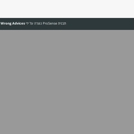
פרטנר
סלקום
פלאפון
תקן N‏
שוק סיטונאי
Pr נוצרה על ידי
The Wrong Advices
&
Dosh Dosh
ותורגמה על ידי
אח"י דקר
.