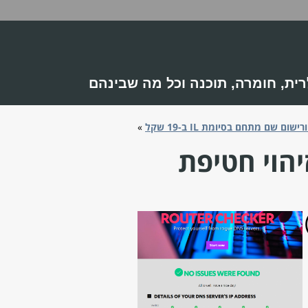
 שבינהם
סטטיסטיקות
קישורים
אתר NetCHEIF
פורום רשתות בתפוז
פורום רשתות ב-HWZone
פורום אינטרנט ב-HT.co.il