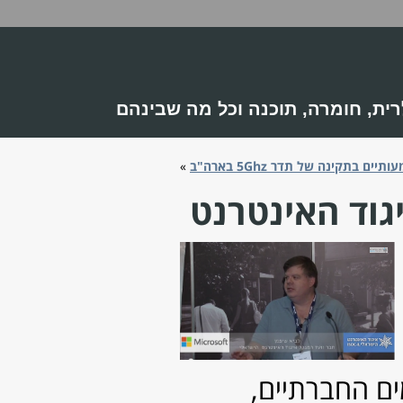
 שבינהם
סטטיסטיקות
קישורים
אתר NetCHEIF
פורום רשתות בתפוז
פורום רשתות ב-HWZone
פורום אינטרנט ב-HT.co.il