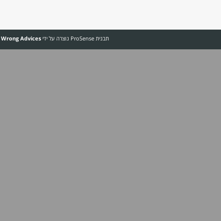
פרטנר
סלקום
פלאפון
תקן N‏
שוק סיטונאי
Pr נוצרה על ידי
The Wrong Advices
&
Dosh Dosh
ותורגמה על ידי
אח"י דקר
.