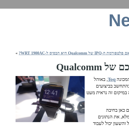
Ne
ט, תקשורת סלולרית, חומרה, תוכנה וכל מה שבינה
טפורמת ה-IPQ של Qualcomm היא הבסיס ל-WRT 1900AC?
»
Toq
, באוהל
התחשב בביצועים
במיקום זה נראית מעט
ם כאן בחיבה
יג, בצבע מלא, את הנתונים
והשעון יכול לעבוד