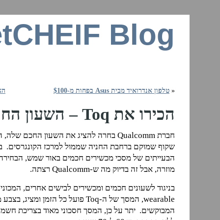
tCHEIF Blog
זרקור על רשתות ביתיות, חיבור לאינטרנ
«
טלפון אנדרואיד מבית Asus בפחות מ-$100
האם פל
הכירו את Toq – השעון החכם של Qualcomm
חברת Qualcomm בחרה להציג את השעון החכם שלה, המכונה
שקוף שמוקם ברחבת החניה שממול למרכז הקונגרסים. ב
הבעייתים של מסכי מכשירים חכמים באור שמש, הבחירה 
מוזרה, אבל זה בדיוק מה ש-Qualcomm רצתה.
בניגוד לשעונים חכמים ומכשירים לבישים אחרים, המכוני
wearable, המסך של ה-Toq פועל כל הזמן ומצ
המבוקשים. יתר על כן, המסך חסכוני מאוד בצריכת חשמל 