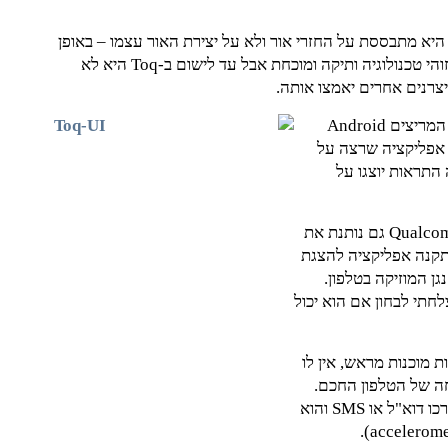
 היא מתבססת על החזרי אור ולא על יצירת האור עצמו – באופן
זה מצליח המסך להיות גם חסכוני בחשמל וגם קל מאוד. זוהי טכנולוגיה ותיקה ומוכחת אבל עד לישום ב-Toq היא לא
יצרנים אחרים יאמצו אותה.
ה-Toq מדבר, באמצעות bluetooth, עם טלפונים חכמים המריצים Android
 אפליקציה שרצה על
התראות יוצגו על
בנוסף, ניתן לטעון לטלפון מיני-אפליקציות (applets) ו-Qualcomm גם נותנת את
י הותקנה אפליקציה להצגת
גן המוזיקה בטלפון.
חתי לבחון אם הוא יכול
פרט למענה ל-SMS-ים בתשובות מוכנות מראש, אין לו
וא כשלוחה של הטלפון החכם.
לא ניתן לענות לשיחת טלפון באמצעותו, לא ניתן לכתוב דרכו דוא"ל או SMS והוא