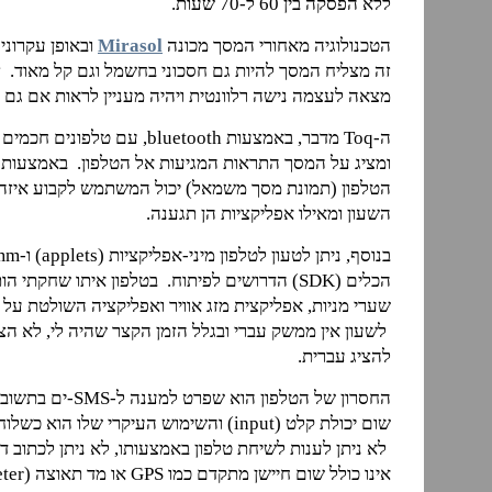
ללא הפסקה בין 60 ל-70 שעות.
הטכנולוגיה מאחורי המסך מכונה
Mirasol
ובאופן עקרוני
מצאה לעצמה נישה רלוונטית ויהיה מעניין לראות אם גם 
ומציג על המסך התראות המגיעות אל הטלפון. באמצעות
הטלפון (תמונת מסך משמאל) יכול המשתמש לקבוע איזה 
השעון ומאילו אפליקציות הן תגענה.
הכלים (SDK) הדרושים לפיתוח. בטלפון איתו שחקת
שערי מניות, אפליקצית מזג אוויר ואפליקציה השולטת על נ
לשעון אין ממשק עברי ובגלל הזמן הקצר שהיה לי, לא הצל
להציג עברית.
החסרון של הטלפון הוא ש
שום יכולת קלט (input) והשימוש העיקרי שלו ה
אינו כולל שום חיישן מתקדם כמו GPS או מד תאוצה (accelerometer).