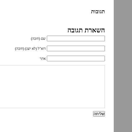
תגובות
השארת תגובה
שם (חובה)
דוא"ל (לא יוצג) (חובה)
אתר