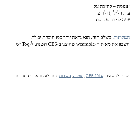
 עצמה – לחיצה על
ות הלילה) ולחיצה
שעה למצב של הצגת
המקוונות
, בשלב הזה, הוא נראה יותר כמו הוכחת יכולת
מתקדמת מבית Qualcomm. יחד עם זאת, ואם לוקחים בחשבון את מאות ה-wearable שהוצגו ב-CES השנה, ל-Toq יש
CES 2014‏
,
חומרה
,
סקירות
. ניתן לעקוב אחרי התגובות