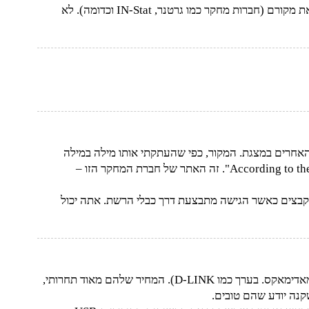
שנית, זה נחמד להציג טבלאות נתונים אבל נהוג גם לציין את מקורם (חברות מחקר כמו גרטנר, IN-Stat וכדומה). לא
מופיע באחד השקפים האחרים במצגת. המקור, כפי שהעתקתי אותו מילה במילה
חשב לאכסון קבצים כאשר הגישה מתבצעת דרך כבלי הרשת. אתה יכול
התרשמתי לטובה מהנתבים שלהם: זולים ואמינים (יותר מאדימאקס. בערך כמו D-LINK). המחיר שלהם מאוד תחרותי,
קנה יודע שהם טובים.