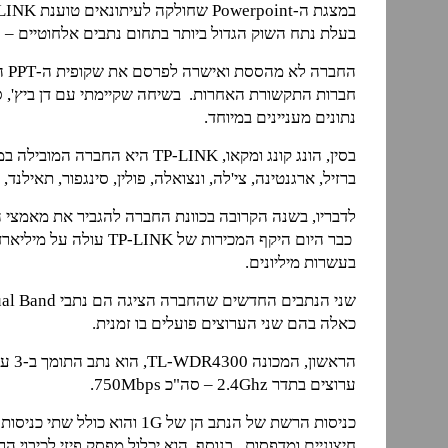
בעלת נתח השוק הגדול ביותר בתחום נתבים אלחוטיים – הן נ
הח
נתונים מעניינים במיוחד.
בסין, הונג קונג ומקאו, TP-LINK ה
ברזיל, ארגנטינה, צי'לה, ונצואלה, פולין, סינגפור, תאיל
לדבריו, בשנה הקרובה בכוונת החברה להגביר את מאמצי ה
בעשרות מיליונים.
כאלה בהם שני הערוצים פועלים בו זמנית.
ערוצים בתדר 2.4Ghz – סה"כ 750Mbps.
חיצוניים ומדפסות. בנוסף, הוא יכלול מפסק פיזי לכיבוי הר