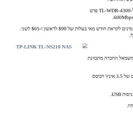
הנתב השני, המכונה TL-WDR3600, זהה בכל תכונותיו ל-TL-WDR-4300 פרט
שני הנתבים, שהמראה החיצוני שלהם זהה אף הוא, יהיו זמינים לקראת חודש מאי בעלות של $90 לראשון ו-$65 לשני.
.
 משמאל החברה מתכוונת
ה-TL-NS210 יכלול שני מפרצי SATA המיועדים לדיסקים של 3.5 אינץ' ויבוסס