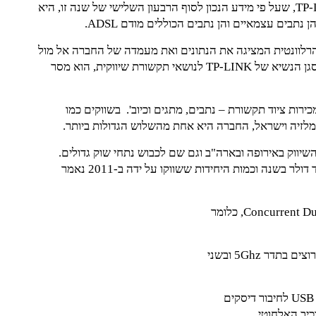
במצגת ה-Powerpoint שחולקה לעיתונאים טוענת TP-LINK, שעל פי מידע הנכון לסוף הרבעון השלישי של שנה זו, היא
תבים עצמאיים והן נתבים הכוללים מודם ADSL.
ברה לא מהססת ואישרה לפרסם את שקופית ה-PPT הרלוונטית המציגה את הנתונים ואת מעמדה של החברה אל מול
חברות התקשורת האחרות. בשיחה שקיימתי עם דן ביץ', סגן הנשיא של TP-LINK לנושאי תקשורת שיווקית, הוא מסר
יא החברה המובילה במכירות ציוד תקשורת – נתבים, מתגים וכיוב'. בשווקים כמו
נד, מלזיה וישראל, החברה היא אחת מהשלוש הגדולות ביותר.
שיווק באירופה ובארה"ב וגם שם לכבוש נתחי שוק גדולים.
כבר היום היקף המכירות של TP-LINK עולה על מיליארד דולר בשנה וכמות היחידות ששווקו על ידה ב-2011 נאמר
שני הנתבים החדשים שהחברה הציגה הם נתבי Concurrent Dual Band, כלומר
הראשון, המכונה TL-WDR4300, הוא נתב התומך ב-3 ערוצים בתדר 5Ghz ובשני
כניסות הרשת של הנתב הן של 1G והוא כולל שתי כניסות USB לחיבור דיסקים
כיב האלחוטי.