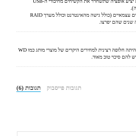
יהיה מאוד מעניין לראות את מחיר ה-NAS. אולי לראשונה יציע אופציה שתשחרר את הקשיחים מחיבורי ה-USB
).
מכשירים יקרים מהסוג הזה יכולים לתפקד כמו שרתי קבצים עצמאיים (כולל גישה מהאינטרנט וכולל מערך RAID
 שנים שהם יפרצו.
יוס – אני מאוד מסכים איתך בנושא ה-NAS. עד היום לא היתה חלופה רצינית למחירים היקרים של מוצרי מותג כמו WD
תגובות פייסבוק
תגובות (6)