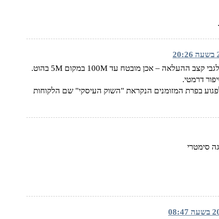
לחי – HOT לא מחוברים בסיב אופטי אלא בכבלי קואקס. לגבי קצב ההעלאה – אכן מובטח עד 100M במקום 5M בהוט.
לפגוע בפרת המזומנים הנקראת "השוק העיסקי" שם הלקוחות