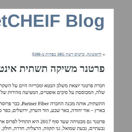
tCHEIF Blog
זרקור על רשתות ביתיות, חיבור לאינטרנ
«
לראשונה, כרטיס רשת 10G בפחות מ-$100
פרטנר משיקה תשתית אינטרנ
חברת פרטנר יוצאת משלב הבטא ומכריזה היום על השקת
שלה, המבוססת על סיבים אופטיים, המציעה מהירות של עד 
התשתית, אותה מכנה החברה 
בארץ – אור יהודה, באר שבע, הוד השרון, ירושלים, כפר סב
פרטנר גם מבטיחה שעד סוף 017
גבעתיים, גבעת שמואל, גני תקווה, הרצליה, חדרה, חולון, י