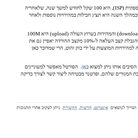
עלות החיבור לתשתית הסיבים של פרטנר, כולל תשלום לספקית (ISP), היא 100 שקל לחודש למשך שנה, שלאחריה
מציינת שבמהלך השנה היא תציג חבילות במהירויות נוספות ולאחר
חשוב לציין שהמהירות של 1G מוצעת רק בעלות היורד (download) והמהירות בערוץ העולה (upload) היא 100M
"בלבד". במענה לשאלה לגבי נושא זה, מבהירה פרטנר שהגבלת קצב העלאה ל-10% מקצב ההורדה יאפיין גם את
למהירויות המוצעות על ידי בזק והוט, הרי שמדובר כאן
סיבים אותו ניתן למצוא
כאן
. הפורטל מאפשר למעוניינים
ת המגורים שלהם, ופרטנר מבטיחה ליצור קשר לצורך בדיקה
אינטרנט
,
חדשות
,
תקשורת
. ניתן לעקוב אחרי התגובות