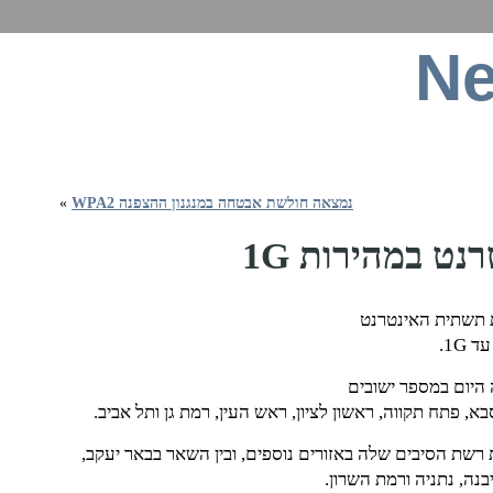
Ne
ט, תקשורת סלולרית, חומרה, תוכנה וכל מה שבינה
נמצאה חולשת אבטחה במנגנון ההצפנה WPA2
»
ט במהירות 1G
 תשתית האינטרנט
1G.
Partner Fiber, כבר פרוסה היום במספר ישובים
א, פתח תקווה, ראשון לציון, ראש העין, רמת גן ותל אביב.
2 היא תתחיל לפרוס את רשת הסיבים שלה באזורים נוספים, ובין השאר בבאר יעקב,
בנה, נתניה ורמת השרון.