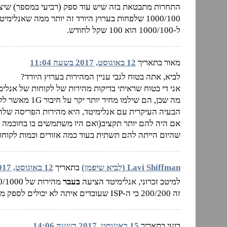
התחרות מתבטאת בזה שיש עוד ספק (רביעי במספר) שיציע
1000/100 שלפחות בערוץ היורד זה יותר ממה שאנלימ
ל-1000/100 הוא 100 שקל לחודש.
מאור בתאריך
12 באוגוסט, 2017 בשעה 11:04
לביא, אתה בטוח לגבי עניין המהירות בערוץ היורד?
אני די בטוח שראיתי בדיקות מהירות של לקוחות של אנלימיטד שמגיעים ל-900+
מה שכן, הם שילמו מחיר יותר יקר על חיבור 1G מאשר לקוחות פרטנר(לא זוכר בדיוק כמה).
הבעיה העיקרית עם אנלימיטד, היא מהירות הפריסה שלה
אם היה להם יותר תקציב(ואם היו משתמשים בו בחוכמה ולא
שהיום הייתה להם תשתית בעוד כמה אזורים וכמות לקוחות 
Lavi Shiffman (לביא שיפמן)
בתאריך
12 באוגוסט, 2017 בשעה 16:25
למיטב זכרוני, אנלימיטד הציעה
בעבר
זה 200/200 כי ה-ISP שעובדים איתה לא יכולים לספק מהירות גבוהה יותר.
רועי בתאריך
15 באוגוסט, 2017 בשעה 14:06