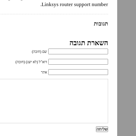
Linksys router support number.
תגובות
השארת תגובה
שם (חובה)
דוא"ל (לא יוצג) (חובה)
אתר