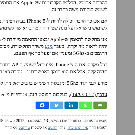
לשמש כנקודת גישה בתדר זה.
לשימוש בישראל ועל מנת שציוד התומך בו יאושר לשימוש
יהיה לראות מה יקרה. בעבר
מנע
התומכים ב-5Ghz ומעניין אם יפעל כך אף הפעם.
תהיה קלה, אבל אם הוא תומך באפשרות זו – צפויה כאן ב
מידע לגבי תדר 5Ghz ומגבלות השימוש בו בישראל ניתן למצוא
עדכון (14/9/2012):
בעקבות הפוסט הזה, אמיתי זיו מ-The Marker העלה את הידיעה
פוסט זה פורסם בתאריך יום חמישי, 13 בספטמבר, 2012 בשעה 12:18 ושוייך לנושאים:
לפוסט דרך
פיד התגובות
. ניתן
להגיב
או לשלוח
טרקבק
מאתרך.