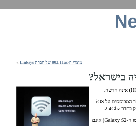
Ne
ט, תקשורת סלולרית, חומרה, תוכנה וכל מה שבינה
מוצרי ה-802.11ac של חברת Linksys
»
אפילו מכשירים שיכולים לשמש כ-client בתדר 5Ghz (כמו ה-Galaxy S2) אינם