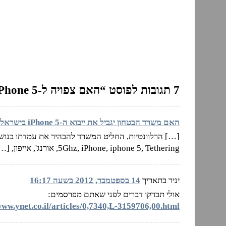
7 תגובות לפוסט “האם צפויה ל-iPhone 5 בעיה בישראל?”
האם משרד הבטחון יגביל את ייבוא ה-iPhone 5 בישראל? | Newsgeek
5Ghz, iPhone, iphone 5, Tethering, אורנג', אייפון, […]
יניר בתאריך
14 בספטמבר, 2012 בשעה 16:17
אולי תבדקו דברים לפני שאתם מפרסמים:
www.ynet.co.il/articles/0,7340,L-3159706,00.html