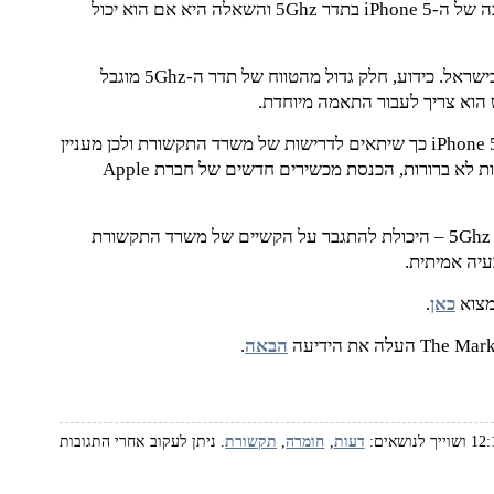
בהכרזה אתמול, הבליטו הקברנטים של Apple את התמיכה של ה-iPhone 5 בתדר 5Ghz והשאלה היא אם הוא יכול
אם אכן כך הדבר, יכולה להיות ל-iPhone 5 בעיה רצינית בישראל. כידוע, חלק גדול מהטווח של תדר ה-5Ghz מוגבל
 הוא צריך לעבור התאמה מיוחדת.
אני מתקשה להאמין ש-Apple יבצעו התאמה מיוחדת ל-iPhone 5 כך שיתאים לדרישות של משרד התקשורת ולכן מעניין
משרד התקשורת, מסיבות לא ברורות, הכנסת מכשירים חדשים של חברת Apple
בכל מקרה, אם ה-iPhone 5 אינו יכול לשמש כ-AP בתדר 5Ghz – היכולת להתגבר על הקשיים של משרד התקשורת
עיה אמיתית.
כאן
.
הבאה
.
דעות
,
חומרה
,
תקשורת
. ניתן לעקוב אחרי התגובות