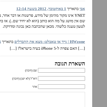
אבי
בתאריך
1 באוקטובר, 2012 בשעה 12:14
YNET אינו מקור מהימן של מידע, פרשנות או דבר א
שם אין מושג על מה הוא כותב (הוא לא יחיד שם..). אז 
לטעון טענה כלשהי. מכאן שהכתבה כאן נכונה ומדויקת.
HWzone | נייד או טאבלט: מצא את ההבדלים
בתאריך
5 בינואר, 14
[…] האם צפויה ל-iPhone 5 בעיה בישראל? […]
השארת תגובה
שם (חובה)
דוא"ל (לא יוצג) (חובה)
אתר