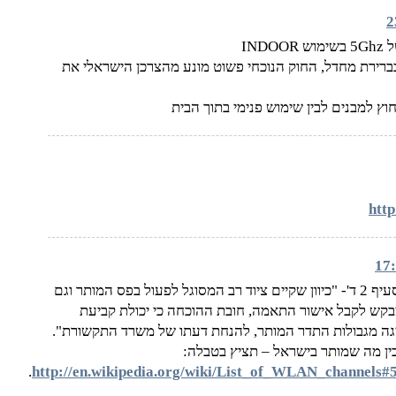
IN
רירת מחדל, החוק הנוכחי פשוט מונע מהצרכן הישראלי את
חוץ למבנים לבין שימוש פנימי בתוך הבית
http
יאיר – גם כשמביאים "הוכחה" כדאי לקרוא את תוכנה – סעיף 2 ד'- "כיוון שקיים ציוד רב המסוגל לפעול בפס המותר וגם
יגה מגבולות התדר המותר, להנחת דעתו של משרד התקשורת".
ין מה שמותר בישראל – תציץ בטבלה:
.
http://en.wikipedia.org/wiki/List_of_WLAN_channels