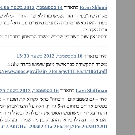
Eran Shlomi
בתאריך
14 בספטמבר, 2012 בשעה 23:06
מקווה שה"בעיה" הזו תשמש כזרז לאישור התדר המלא של 5Ghz בשימוש DOOR
בעת הזאת כאשר מרבית הנתבים מיוצרים עם דואל-בנד כב
זכות הקידמה
ובינינו אין שום קשר בין שימוש משרד הביטחון בתדר זה מ
יאיר בתאריך
16 בספטמבר, 2012 בשעה 15:33
משרד התקשורת כבר אישר מזמן שימוש בתדר 5Ghz:
://www.moc.gov.il/sip_storage/FILES/1/1061.pdf
Lavi Shiffman
בתאריך
16 בספטמבר, 2012 בשעה 17:25
בפסים אחרים בתחום ה-5 גה"ץ, חלה על היצרן/יבואן המבקש לקבל אישור התאמה, חובת ההוכחה כי יכולת קביעת
התדר על ידי המשתמש הסופי אינה יכולה להביא לידי חר
ואם אתה רוצה להבין את ההבדל בין מה שמותר בעולם לב
#5.C2.A0GHz_.28802.11a.2Fh.2Fj.2Fn.29.5B13.5D