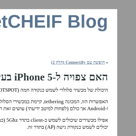
tCHEIF Blog
זרקור על רשתות ביתיות, חיבור לאינטרנ
«
חופשה עם Connectify (חלק 2)
האם צפויה ל-iPhone 5 בעיה בישראל?
היכולת של מכשיר סלולרי לשמש כנקודה חמה (HOTSPOT) אינה חדשה.
האפשרות הזו, המכונה tethering, קיימת במכשירי הסלולר המבוססים על iOS
ו-Android אך כולם (לפחות למיטב ידיעתי) עושים זאת רק בתדר 2.4Ghz.
יכולים לשמש כנקודת גישה (AP) בתדר זה.