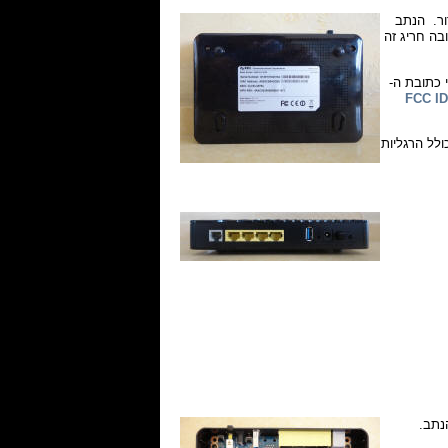
ור. הנתב
בה חריג זה
 כתובת ה-
FCC ID
הן פנימיות, גובהו (כולל הרגליות