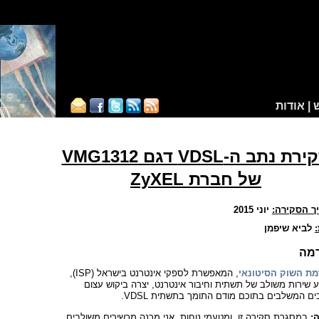
NetCHEIF A
|
אודות
סקירת נתב ה-VDSL דגם VMG1312
של חברת ZyXEL
ך הסקירה:
יוני 2015
לביא שיפמן
מה
מת השוק הסיטונאי
, המאפשרת לספקי אינטרנט בישראל (ISP),
 שירות משולב של תשתית וחיבור אינטרנט, יצרה ביקוש עצום
ם המשלבים בתוכם מודם התומך בתשתית VDSL.
:
במסגרת סקירה זו, ומטעמי נוחות, אני מכנה מכשירים משולבים