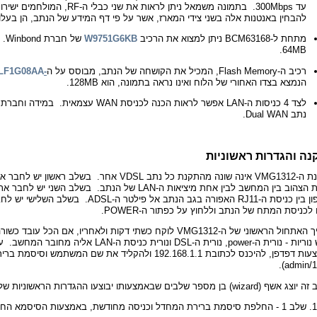
עד 300Mbps. בתמונה משמאל ניתן לראות את שני כבלי ה-RF, המולחמים ישירות אל הלוח, אשר מתחברים אל האנטנות.
להבחין באנטנות אלה
בשני צידי המארז, אשר על פי דף המידע של הנתב, הן בעלות שבח (gain
מתחת ל-BCM63168 ניתן למצוא את הרכיב
W9751G6KB
64MB.
רכיב ה-
Flash Memory,
המכיל את הקושחה של הנתב, מבוסס על ה
-
LF1G08AA
הנמצא בצדו האחורי של הלוח ואינו נראה בתמונה, הוא 128MB.
נתב Dual WAN.
ה והגדרות ראשוניות
התקנת ה-VMG1312 אינה שונה מהתקנת כל נתב VDSL אחר. בשלב ראשון יש
הרשת הצהוב בין המחשב לבין אחת מיציאות ה-LAN של הנתב. בשלב השני יש ל
הטלפון בין כניסת ה-RJ11 האפורה בגב הנתב אל פילטר ה-ADSL
לכניסת המתח של הנתב וללחוץ על כפתור ה-POWER.
תהליך האתחול הראשוני של ה-VMG1312 לוקח כשתי דקות ולאחריו, אם הכל עוב
שלוש נוריות - נורית ה-power, נורית ה-DSL ונורית כניסת ה-LAN אליה 
באמצעות דפדפן, להיכנס לכתובת 192.168.1.1 ולהקליד את שם המשתמש וס
wiza) בן מספר שלבים שבאמצעותו יבוצעו ההגדרות הראשוניות של הנתב:
שלב 1 - החלפת סיסמת ברירת המחדל וכניסה מחודשת, באמצעות הסיסמא החדשה, אל תפריטי הנתב