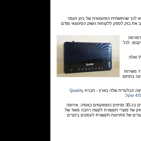
א לכך שהתשתית הסיטונאית של בזק תגמר
 מחייב את בזק לספק ללקוחות השוק הסיטונאי מודם
רפורמה
 יעשו כך יקנסו, לכל
בדומה לכך, גם מצטרפים חדשים, שלא היו לקוחות של בזק קודם לכן, זקוקים לנתב VDSL ואלה
 להשתחרר משירות
נעו מהשקעה בתחום
צה הבלעדית שלה בארץ - חברת
Quality
47 שקל
.
היא חברה טייוואנית שהוקמה ב-1989, אשר מעסיקה היום כ-2,100 עובדים הפזורים בכ-30 סניפים הממוקמים באסיה, אירופה
ל כ-$750M והיא מתמקדת בפיתוח ושיווק של מוצרי תקשורת לקשת רחבה מאוד של
יקציה גדולות בתחום ה-xDSL, ספקיות אינטרנט (ISP), אינטגרטורים של פתרונות תקשורת לעסקים בינוניים