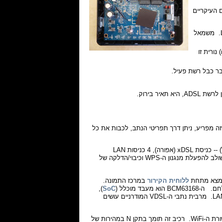
 העיקריים
.
משמאל
ירוקה הדולקת באופן קבוע כאשר הנתב פועל. בזמן איתחול (reset) נורית זו
 של הנתב ולמי שזה מפריע, ניתן דרך תפריטי הנתב, לכבות את כל
בחלק העליון של התמונה,ניתן להבחין בחיבורים ובמפסקים הבאים (מימין לשמאל) -- כניסת xDSL (אפורה), 4 כניסות LAN
(צהובות), כניסת USB, כפתור RESET, כניסת מתח, מפסק ON/OFF וכפתור משולב להפעלת מנגנון ה-WPS וכיבוי/הדלקה של
ללוחית הקירור
במרכז התמונה.
בד מוכלל (
SoC
),
הפועל בתדר של 400Mhz, המנהל את מנגנון ה-xDSL, מנגנון ה-NAT וכניסות ה-LAN. מרבית נתבי ה-VDSL המודרניים עושים
ה-BCM631368 כולל רכיב אלחוטי אינטגרלי (המכונה BCM435f) המנהל את תקשורת ה-WiFi. רכיב זה תומך בתקן N במהירות של