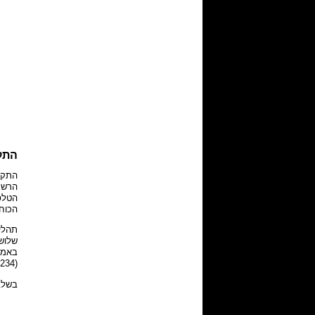
התקנ
הכוח 
(admin/1234).
בשלב זה יוצג אשף (rd