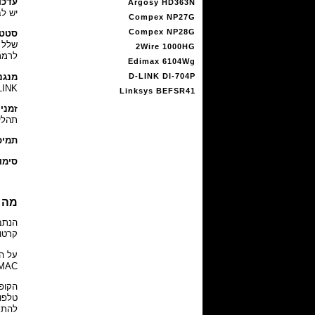
עדכו
Argosy HD363N
יש לב
Compex NP27G
Compex NP28G
סטטי
2Wire 1000HG
לרמת פור
Edimax 6104Wg
מנגנו
D-LINK DI-704P
LINK בסוף הסקירה) מפורט מא
Linksys BEFSR41
זמני 
תהליך BOOT ארוך על מנת שהן 
תמיכ
סימו
מה 
קרטו
על ה
MAC שלו - לממשק הקווי ולממשק האל
טלפון
להתקנה מ