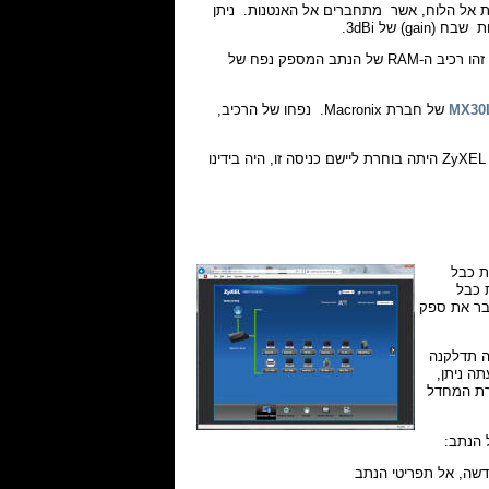
ניתן
) של 3dBi.
של חברת Winbond. זהו רכיב ה-RAM של הנתב המספק נפח של
MX30
של חברת Macronix. נפחו של הרכיב,
לצד 4 כניסות ה-LAN אפשר לראות הכנה לכניסת WAN עצמאית. במידה וחברת ZyXEL היתה בוחרת ליישם כניסה זו, היה בידינו
 לחבר את כבל
חבר את כבל
. בשלב השלישי יש לחבר את ספק
ד כשורה תדלקנה
מחובר המחשב. עתה ניתן,
יסמת ברירת המחדל