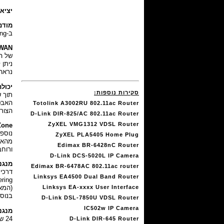
יציאות
מודם ה
ב-Vectoring (תקן
WAN:
נראה ששני מנגנוני 
יכול
סקירות נוספות:
תוך 
האבט
Totolink A3002RU 802.11ac Router
הצורך נ
D-Link DIR-825/AC 802.11ac Router
ZyXEL VMG1312 VDSL Router
one:
נוספו
ZyXEL PLA5405 Home Plug
Edimax BR-6428nC Router
ורוחב
D-Link DCS-5020L IP Camera
מנגנון ה-T
Edimax BR-6478AC 802.11ac router
Linksys EA4500 Dual Band Router
Linksys EA-xxxx User Interface
בנוסף ק
D-Link DSL-7850U VDSL Router
IC502w IP Camera
מנגנון 
D-Link DIR-645 Router