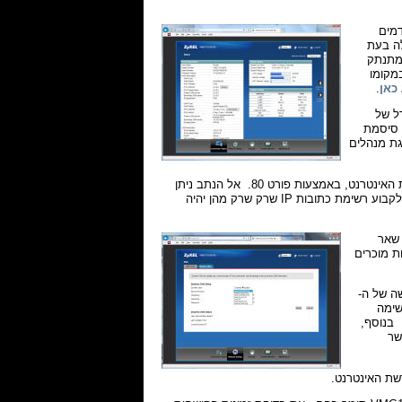
במודמים
L - הוא נכנס לפעולה בעת
ם הסלולרי מתנתק
ות שחיבור ה-xDSL מנותק ושבמקומו
כאן
.
ל של
ות את סיסמת
גת מנהלים
אל הנתב VMG1312 ניתן לגשת גם מרחוק, דרך רשת האינטרנט, באמצעות פורט 80. אל הנתב ניתן
לגשת מרחוק גם ב-TELNET ובמידת הצורך אפשר לשנות את פורטי הגישה. כמו כן ניתן לקבוע רשימת כתובות IP שרק שרק מהן יהיה
ין שאר
ת מוכרים
שה של ה-
רשימה לבנה" (white list) או "רשימה
נטרנט. בנוסף,
שר