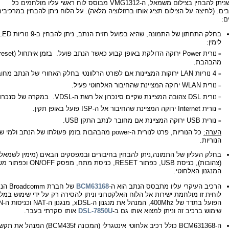
כפי שניתן להבחין בצילום משמאל, ה-VMG1312 מבוסס לוח ראשי עליו מולחמים כל
ים. (לחיצה על הצילום תציג אותו ברזולוציה מלאה). על הלוח ניתן להבחין במרכיבים
ם:
בחלק התחתון של התמונה, שהיא בפועל חזית הנתב, ניתן להבחין ב-9 נוריות
LED
לימין:
נורית
Power
=
מהבהבת.
4 נוריות LAN ירוקות המציינות אם לפורט הרלוונטי בחלק האחורי של הנתב מחובר כבל רשת פעיל.
=
נורית WLAN
ירוקה
המציינת שהחיבור האלחוטי פעיל.
=
נורית DSL צהובה המציינת שקיים סינכרון אל רשת ה-VDSL. במקרה של סנכרון לרשת ADSL, היא תאיר בירוק.
=
נורית Internet
ירוקה המציינת שהחיבור אל ה-ISP פועל באופן תקין.
=
נורית USB
ירוקה המציינת אם מחובר לנתב התקן USB.
=
הערה:
כל הנוריות, פרט לנורית ה-power מהבהבות בזמן פעולתו
הנוריות.
המנגנון האלחוטי.
הרכיב העיקרי עליו מתבסס הנתב הוא ה-
BCM63168
של חברת Broadcomm הנמצא מתחת
לוחית זו מולחמת ישירות אל הלוח האלקטרוני וניתן להסירה רק על ידי שימוש במלחם. ה-BCM63168 הוא מע
שימוש ברכיב זה וניתן למצוא אותו גם ב-
DSL-7850U
אותו סקרתי בעבר.