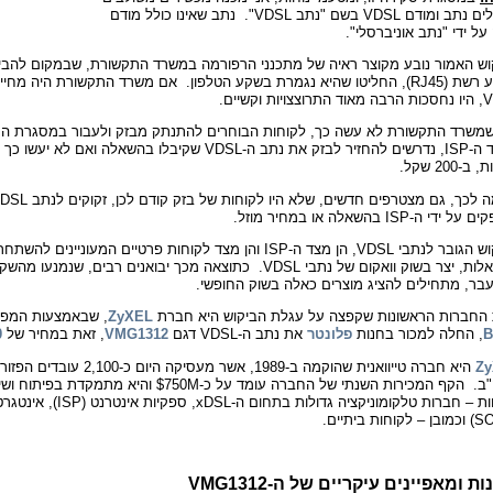
הכוללים נתב ומודם VDSL בשם "נתב VDSL". נתב שאינו כולל מודם
 על ידי "נתב אוניברסלי".
וש האמור נובע מקוצר ראיה של מתכנני הרפורמה במשרד התקשורת, שבמקום להבי
בשקע רשת (RJ45), החליטו שהיא נגמרת בשקע הטלפון. אם משרד התקשורת היה
יות וקשיים.
ן שמשרד התקשורת לא עשה כך, לקוחות הבוחרים להתנתק מבזק ולעבור במסגרת ה
לאחד ה-ISP, נדרשים להחזיר לבזק את נתב ה-VDSL שקיבלו בהשאלה ואם לא
-200 שקל.
ידי ה-ISP בהשאלה או במחיר מוזל.
הביקוש הגובר לנתבי VDSL, הן מצד ה-ISP והן מצד לקוחות פרטיים המעוניינים
ההשאלות, יצר בשוק וואקום של נתבי VDSL. כתוצאה מכך יבואנים רבים, שנמ
עבר, מתחילים להציג מוצרים כאלה בשוק החופשי.
החברות הראשונות שקפצה על עגלת הביקוש היא חברת
ZyXEL
, שבאמצעות המפי
B
, החלה למכור בחנות
פלונטר
את נתב ה-VDSL דגם
VMG1312
, זאת במחיר של
0
Z
וארה"ב. הקף המכירות השנתי של החברה עומד ע
לקוחות – חברות טלקומונ
ת ומאפיינים עיקריים של ה-VMG1312