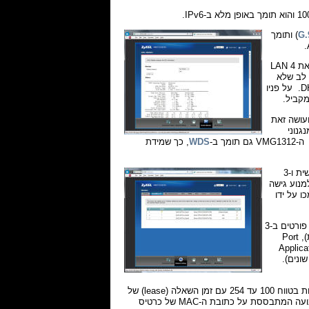
G.
) ותומך
במידת הצורך, ועל מנת לשמור את ההשקעה בנתב זה, ניתן להמיר את יציאת LAN 4
ADSL/ נפרד. יש לשים לב שלא
ניתן להשתמש במודם כבלים כיוון שה-VMG1312 אינו תומך בחייגן כבלים או בחיבור DHCP. על פניו
ות 300Mbps בתדר 2.4Ghz בלבד ועושה זאת
גנוני
-VMG1312 גם תומך ב-
WDS
, כך שמידת
הנתב VMG1312 תומך ב-4 סביבות אלחוטיות נפרדות (SSID) - אחת ראשית ו-3
מנוע גישה
י שיתמכו על ידו
מנגנון ה-NAT של ה-VMG1312 מאפשר לבצע הפנית פורטים ב-3
דרכים שונות - Port Forwarding (כלומר הפנית פורט או טווח פורטים לכתובת IP ספציפית), Port
וח פורטים לכל טווח כתובות ה-IP של הנתב) ו-Applications
פליקציות ושרתים שונים).
כתובת ברירת המחדל של הנתב היא 192.168.1.1 והנתב מחלק כתובות בטווח 100 עד 254 עם זמן השאלה (lease) של
24 שעות. כל הפרמטרים הללו ניתנים לשינוי ובנוסף ניתן לקבוע למחשבים כתובת IP קבועה המתבססת על כתובת ה-MAC של כרטיס