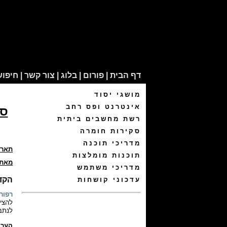
[Reviews/VMG1312/includes/inc_head.htm]
rticles
דף הבית
|
פורום
|
בלוג
|
צור קשר
|
חיפוש
מושגי יסוד
אינטרנט ופס רחב
רשת מחשבים ביתית
סקירות חומרה
מדריכי תוכנה
תארי
תוכנות מומלצות
מאת:
מדריכי משתמש
הקד
עדכוני קושחות
רפור
להציע
לנתבי
הערה