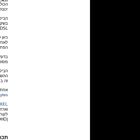
יכונה
הביק
VDSL, היו נחסכות הרבה מאוד התרוצצו
כיוו
הפחות, ב
מסופקים על 
זה ב
אחת 
ytes
yXEL
(SOHO) וכמובן – לקוחות ביתיים.
תכונו