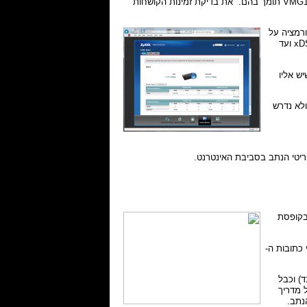
ניתן לעדכן הן את קושחת הנתב והן את רשימת מודמי ה-3G/4G שה-VMG1312 תומך בהם. את בדיקת זמינות הקושחות
אינפורמציה על
שלל המנגנונים של הנתב. בנוסף, מסופקות סטטיסטיקות תעבורה מפורטות מרמת ה-xDSL ועד
מש (שיש אליו
פן מיידי ולא נדרש
יטי הנתב בסביבת האינטרנט.
 לא שגרתי בקופסת
כתובות ה-
, כבל רשת צהוב (4 גידים בלבד) וכבל
 מדריך