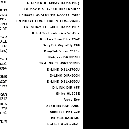
הרשת
D-Link DHP-500AV Home Plug
Edimax BR-6475nD Dual Router
כניסת B
Edimax EW-7438RPn Access Point
TRENDnet TEW-690AP & TEW-684UB
TRENDnet TPL-401E Home Plug
החיבור מתבסס ע
Hfiled Technologies Wi-Fire
גישה
Ruckus ZoneFlex 2942
DrayTek VigorFly 200
הניה
(administrators) או בדרגת צופים (users).
DrayTek Vigor 2110n
Netgear DG834NU
גישה מרחו
TP-LINK TL-WR1043ND
אפשר
D-LINK DSL-2760U
D-LINK DIR-300N
DNS
המנג
D-LINK DSL-2650U
כמו
t
D-LINK DIR-655
Shiro HL105E
הגבל
Asus Eee
SendTek PAR-720G
קיים 
SendTek PET-320
למחש
Edimax 6216 MG
תעדוף
ECI B-FOCuS 352+‎