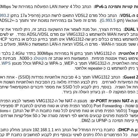
 קוויות ותמיכה ב-IPv6:
הנתב כולל 4 יציאות LAN הפועלות במהירות של 100Mbps והוא תומך באופן מלא ב-IPv6.
-VDSL
:
הנתב כולל מודם VDSL2 התואם לרשת הבזק (פרופיל 17a בתקן
993.2
G.993.5
). מודם זה פועל גם במהירויות נמוכות יותר ותומך ב-+ADSL2.
DUAL
של הנתב ליציאת WAN ולהשתמש ב-VMG1312 עם מודם VDSL
ה-WAN - מודם ה-VDSL ויציאת ה-LAN המשמשת כ-WAN, פועלים במקביל.
ת אלחוטית:
ה-VMG1312 תומך בתקן N במהיר
שימוש בשתי אנטנות פנימיות. המשמעות היא שנתב זה
מקוטלג
כ-N300.
מבחינת מנ
חה האלחוטית,
ה-VMG1312 תומך ב-
WEP,
ב-
WPA
וב-
WPA2
וכולל מנגנון
WPS
.
ה
יתן להשתמש בו כ-repeater אלחוטי.
Guest Z
ת המיועדות לאורחים. ניתן לבצע הפרדה מלאה בין הסביבות האלחוטיות השונות ול
מהאחת אל השניה. בנוסף, ניתן לקבוע לכל SSID את מספר חיבורים המקסימאל
 הפס המוקצה לו - הן בערוץ העולה והן ביורד.
NA והפנית
PORT-
ים:
Triggering (כלומר הפנית פורט או טו
(המאפשר להפנות פורטים קבועים מראש לפי רשימה סגורה של כ-50 א
יימת תמיכה ב-UPNP וב-DMZ.
ה-DHCP: