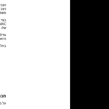
הצבע 
ניצב 
משפר 
בצד 
MAC, ה-SSID של הממשק האלחוטי, סיסמת ה-WPA2 וכן פרטים על צריכת 
שלו.
היחודיו
בחלק
מבנה
על מנת לפתוח את 