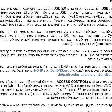
.
US:
לנתב כניסה אחת בתקן USB 2.0 התומכת בהתקני אכסון חיצוניים או 
סלולריים. במידה ומחברים לכניסת ה-USB מודם סלולרי - 3G או TE
שחיבור ה-VDSL מתנתק (Fail Over). כשחיבור ה-xDSL חוזר לפעולה, המוד
באופן אוטומטי. בתמונה משמאל, בטור השמאלי, ניתן לרא
ל מודם 3G. את רשימת המודמים הנתמכים על ידי נתב זה ניתן למצוא
 לנתב:
הגישה לנתב נעשית, כרגיל, באמצעות שם משתמש וסיסמא. ברירת המחד
ZyXEL היא admin לשם משתמש ו-1234 לסיסמא. באמצעות התפריטים ניתן לשנ
ול ובמידת הצורך, אף להוסיף משתמשים נוספים. משתמשים אלה יכולים להיות בדר
ק (Remote Access):
 לגשת אל הנתב.
דינמי:
הנתב תומך ב-7 שירותי DNS דינמיים, חלקם בתשלום וחלקם חינמיים. ב
נונים שנתמכים ניתן למצוא את
DynDNS.org
, את
NO-IP
וכן שורה של שירותים פחו
ZoneEdi
ו-
http://freedns.afraid.org
.
ת גישה ושימוש (
ACCESS CONTROL
ו-Parental Control
):
מנגנון הגבלת הגי
VMG1312 פועל ברמת כתובת ה-MAC ומאפשר לקבוע "
שחורה" (black list) של עד 32 כתובת IP שלהן תהיה או לא תהיה גישה לרשת האי
בנתב מנגנון "בקרת ההורים" המאפשר לקבוע לוחות זמנים (ימים ושעות) בהן תתאפ
בים המחוברים לנתב, גישה אל רשת האינטרנט.
 תעבורה (QOS):
מנגנון ה-QOS של ה-VMG1312 פועל רק בכיוון ה-upload אל רשת האינטרנט.