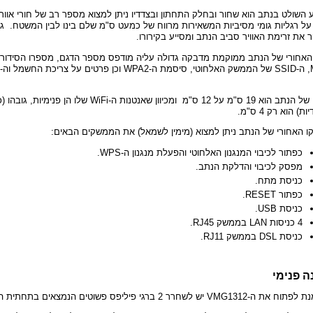
השולט בנתב הוא שחור ובחלק התחתון ובצדדיו ניתן למצוא מספר רב של חורי אוור
על רגליות גומי מסיביות המשאירות מרווח של כמעט ס"מ שלם בינו לבין המשטח. גו
את זרימת האוויר סביב הנתב ומסייע בקירורו.
האחורי של הנתב ממוקמת מדבקה גדולה עליה מודפס מספר הדגם, מספרו הסידורי
החשמל וה-
גודלו של הנתב הוא 19 ס"מ על 12 ס"מ ומכיוון שאנטנות ה-WiFi שלו 
ת) הוא רק 4 ס"מ.
ו האחורי של הנתב ניתן למצוא (מימין לשמאל) את הממשקים הבאים:
כפתור לכיבוי המנגנון האלחוטי והפעלת מנגנון ה-WPS.
מפסק לכיבוי והדלקת הנתב.
כניסת מתח.
כפתור RESET.
כניסת USB.
4 כניסות LAN בממשק RJ45.
כניסת DSL בממשק RJ11.
 פנימי
ה-VMG1312 יש לשחרר 2 ברגי פיליפס פשוטים הנמצאים בתחתית הנתב.