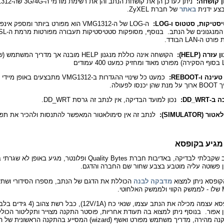
ן קושחה:
צע ידנית
באתר
של חברת ZyXEL.
סטיקות, סטטוס ו-
LOG:
ה-LOG של ה-VMG1312 הוא מפורט ביותר ומספק 
ט ה-LAN הבודד.
ן עזרה (
HELP):
הקושחה אינה כוללת מנגנון HELP מובנה אך מדריך המשת
וד ו
מחזיק כמעט 400 עמודים
טעינה ו-
REBOOT:
כמעט כל שינויי ההגדרות ב-VMG1312 מתבצעים באו
יכנסו לפעולה.
ה ב-
DD_WRT:
נכון למועד הבדיקה, אין לנתב זה גרסת DD_WRT.
לאטור (
SIMULATOR)
:
לנתב זה אין סימולאטור המאפשר להתנסות ולהכיר את תפר
מגיע בקופסא
הנתב שקבלתי לבדיקה, באדיבות חברת Quality Bytes ופלונטר, מגיע באופן
ן פשוטה עליה מוטבע בצבע שחור שם החברה והדגם.
קופסא ניתן למצוא
מדבקה לבנה
הכוללת את הדגם של הנתב, מספרו הסידורי ושתי 
חוטי.
הקופסא עצמה מכילה את הנתב עצמו, שנאי כח (12V/1A)
 אפור. בנוסף ניתן למצוא בה תעודת אחריות, פוסטר התקנה מצוייר ותקליטור הכולל
הירה, מדריך משתמש מפורט ואשף (wizard) המסייע בהתקנה הראשונית של הנתב.