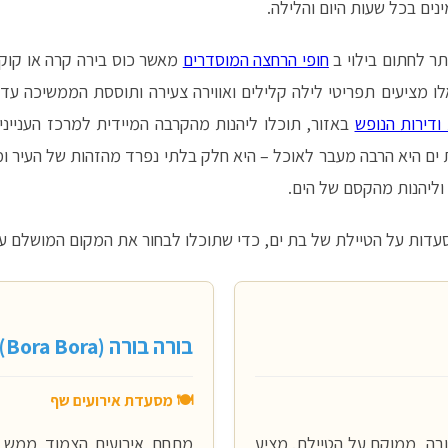
נים בכל שעות היום והלילה.
ותר לחתום בילוי ב
חופי הרחצה המוסדרים
מאשר כוס בירה קרה או קוק
לו מציעים תפריטי לילה קלילים ואווירה צעירה ותוססת הממשיכה ע
ודירות הנופש
באזור, תוכלו ליהנות מהקרבה המיידית למרכז הענייני
 ים היא הרבה מעבר לאוכל – היא חלק בלתי נפרד מהזהות של העיר ו
וליהנות מהקסם של הים.
עדות על הטיילת של בת ים, כדי שתוכלו לבחור את המקום המושלם ע
בורה בורה (Bora Bora)
🍽️ מסעדת אירועים שף
בה, ממוקם על הטיילת. מציע
מתחם אירועים הצמוד ממש ל