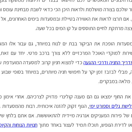
ור שלכם בצורה מושלמת ולראות היכן הכי כדאי לשבת מבחינת עומס ונ
. אם תרצו לראות את האווירה בטיילת ובמסעדות בימים האחרונים, אל
צה מרתקת לחיים התוססים על קו המים בכל שעה.
סעדות הופכת את הביקור בבת ים לנוח במיוחד, גם עבור אלו המג
ירות למוקדי האוכל המרכזיים ללא צורך ברכב פרטי. יחד עם זאת,
דריך החניה ודרכי ההגעה
כדי למצוא חניון קרוב למסעדה המועדפת עלי
ה, מבלי לבזבז זמן יקר על חיפושי חניה מיותרים, במיוחד בסופי שבוע
ת מלאה במבקרים.
את החוף ימצאו גם הם מענה קולינרי מדויק לצרכיהם. אחרי אימון 
לישת גלים וספורט ימי
, הגוף זקוק להזנה איכותית. רבות מהמסעדות 
ים של פירות המעניקים אנרגיה מיידית להתאוששות. אם אתם בלחץ של 
או לדירת הנופש, תוכלו תמיד לעצור באחד מתוך
חנויות הנוחות והקיו