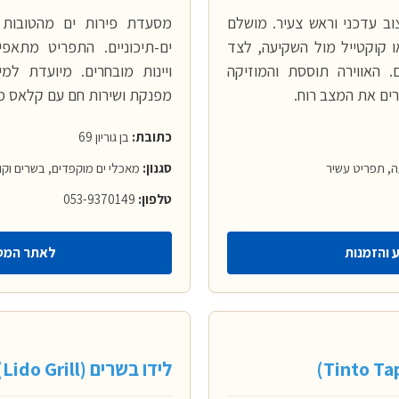
ב עדכני וראש צעיר. מושלם
מסעדת פירות ים מהטובות ב
ו קוקטייל מול השקיעה, לצד
ים-תיכוניים. התפריט מתאפי
. האווירה תוססת והמוזיקה
ויינות מובחרים. מיועדת ל
ים את המצב רוח.
מפנקת ושירות חם עם קלאס מי
כתובת:
בן גוריון 69
ה, תפריט עשיר
סגנון:
מאכלי ים מוקפדים, בשרים וקו
טלפון:
053-9370149
 והזמנות
לאתר המס
לידו בשרים (Lido Grill)