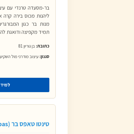
בר-מסעדה טרנדי עם עיצו
ליהנות מכוס בירה קרה א
מנות בר כגון המבורגרים
תמיד מקפיצה ודואגת להר
כתובת:
בן גוריון 81
סגנון:
עיצוב מודרני מול השקיע
למידע
טינטו טאפס בר (Tinto Tapas)