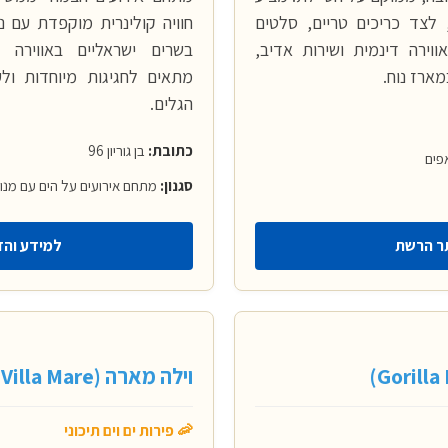
לצד כריכים טריים, סלטים
חוויה קולינרית מוקפדת עם נ
וירה דינמית ושירות אדיב,
בשרים ישראליים באווירה א
ארז נוח.
מתאים לחגיגות מיוחדות ולע
הגלים.
כתובת:
בן גוריון 96
פים
סגנון:
מתחם אירועים על הים עם מנו
ר הרשת
למידע והז
וילה מארה (Villa Mare)
🦐 פירות ים וים תיכוני