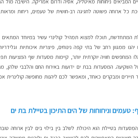
ים המביאים ניחוחות מאיטליה, אסיה ודרום אמריקה. הישיבה מול ה
פכת כל ארוחה פשוטה לחגיגה רב-חושית של טעמים, ריחות ומראות
ילת המתחדשת, תוכלו למצוא תמהיל קולינרי עשיר במיוחד המתאים לכ
הנו ממגוון רחב של בתי קפה נינוחים, פיצריות איכותיות וגלידריות
ו המחפשים חוויה יוקרתית יותר, קיימות מסעדות שף המציעות תפרי
ול השקיעה. המסעדות בבת ים ידועות באירוח החם והלבבי שלהן, 
ר תיירים ומבקרים כאחד, ומאפשר לכם ליהנות מחופשה קולינרית אמ
: טעמים וניחוחות של הים התיכון בטיילת בת ים
מסעדות בטיילת הוא היכולת לשלב בין בילוי בים לבין ארוחה טוב
ה חיצוניים המאפשרים לכם להישאר בבגד ים וליהנות ממשקה צונן 