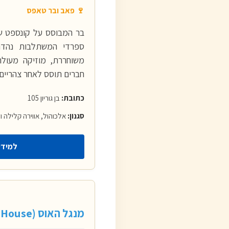
🍷 פאב ובר טאפס
בר המבוסס על קונספט של
ספרדי המשתלבות נהדר 
משוחררת, מוזיקה מעולה
חברים תוסס לאחר צהריים 
כתובת:
בן גוריון 105
סגנון:
אלכוהול, אווירה קלילה ו
למידע
מנגל האוס (Mangal House)