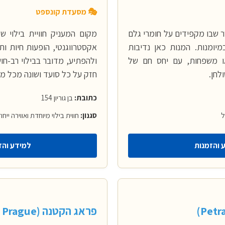
🎭 מסעדת קונספט
 שבו מקפידים על חומרי גלם
מקום המעניק חוויית בילוי 
מיומנות. המנות כאן נדיבות
אקסטרווגנטי, הופעות חיות 
או משפחות, עם יחס חם של
ולהפתיע, מדובר בבילוי רב-ח
לחן.
חזק על כל סועד ושונה מכל מ
כתובת:
בן גוריון 154
ל
סגנון:
חווית בילוי מיוחדת ואווירה ייחו
 והזמנות
למידע והז
פראג הקטנה (Little Prague)