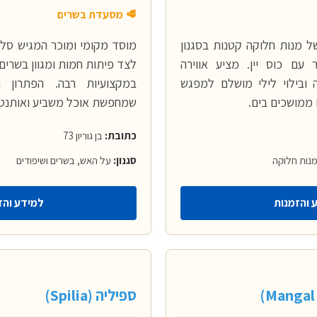
🥩 מסעדת בשרים
 מנות חלוקה קטנות בסגנון
מוסד מקומי ומוכר המגיש סלט
עם כוס יין. מציע אווירה
לצד פיתות חמות ומגוון בשרים
 ובילוי לילי מושלם למפגש
במקצועיות רבה. הפתרון 
ממושכים בים.
שמחפשת אוכל משביע ואותנטי
כתובת:
בן גוריון 73
מנות חלוקה
סגנון:
על האש, בשרים ושיפודים
 והזמנות
למידע והז
ספיליה (Spilia)