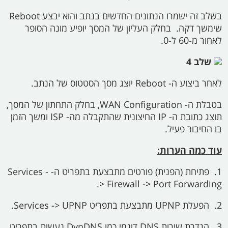
בשלב זה ישמרו הנתונים החדשים בנתב והוא יבצע
Reboot
שימשך דקה. בחלק העליון של המסך יופיע מונה הסופר
לאחור מ-60 ל-0.
שלב 4
לאחר ביצוע ה-
Reboot
יוצג מסך הסטטוס של הנתב.
בטבלת ה-
WAN Configuration,
בחלק התחתון של המסך,
תוצג כתובת ה-
IP
החיצונית שהתקבלה מה-
ISP
ומשך הזמן
בו החיבור פעיל.
עוד כמה הערות:
1. פתיחת (הפנית) פורטים מתבצעת בתפריט ה-
Services -
> Firewall -> Port Forwarding.
2.
הפעלת
UPNP
מתבצעת בתפריט
Services -> UPNP.
3.
הגדרת שירות
DNS
דינמי כמו
DynDNS
נעשית בתפריט