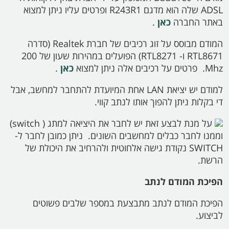
ADSL
שלה הוא מדגם
R243R1
ופרטים עליו ניתן למצוא
באתר החברה
כאן
.
המודם מבוסס על זוג רכיבים של חברת
Realtek
(סדרה
RTL8671
ו-
RTL8271)
הפועלים במהירות שעון של 200
Mhz.
פרטים על רכיבים אלה ניתן למצוא
כאן
.
למודם יש יציאת
LAN
אחת המיועדת להתחבר למחשב, אבל
די בקלות ניתן להפוך אותו לנתב קווי.
על מנת לבצע זאת יש לחבר את היציאה למתג (
switch)
וממנו לחבר כבלים למחשבים השונים. ניתן כמובן לחבר ל-
SWITCH
נקודת גישה אלחוטית ולהרחיב את היכולת של
הרשת.
הפיכת המודם לנתב
הפיכת המודם לנתב מתבצעת במספר שלבים פשוטים
לביצוע.