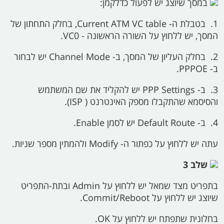
במסך שיוצג יש לפעול כדלקמן:
1. בטבלת ה-
Current ATM VC table,
בחלק התחתון של
המסך, יש ללחוץ על השורה הראשונה -
VC0.
2.
בחלק העליון של המסך, ב-
Channel Mode
יש לבחור
ב-
PPPOE.
3.
ב-
PPP Settings
יש להקליד את שם המשתמש
והסיסמא שהתקבלו מספק האינטרנט (
ISP).
4.
ב-
Default Route
יש לסמן
Enable.
עתה יש ללחוץ על כפתור ה-
Modify
ולהמתין מספר שניות.
שלב 3
בתפריט מצד שמאל יש ללחוץ על
Admin
ובתת-התפריט
שיוצג יש ללחוץ על
Commit/Reboot.
בחלונית שתפתח יש ללחוץ על
OK.