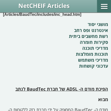
NetCHEIF Articles
[Articles/BaudTec/includes/inc_head.htm]
מושגי יסוד
אינטרנט ופס רחב
רשת מחשבים ביתית
סקירות חומרה
מדריכי תוכנה
תוכנות מומלצות
מדריכי משתמש
עדכוני קושחות
הפיכת מודם ה-
ADSL
של חברת
BaudTec
לנתב
מבוא
מודם ה-
BaudTec
המסופק על ידי חברת בזק ללקוחות ה-